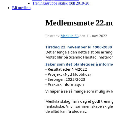
Treningsgruppe skilek født 2019-20
Bli medlem
Medlemsmøte 22.no
Postet av
Medkila SL
den
11. nov 2022
Tirsdag 22. november kl 1900-2030 
Det er lenge siden dette sist ble arra
Møtet blir på Scandic Harstad, møtero
Saker som det planlegges å inform
- Resultat etter NM2022
- Prosjekt «Nytt klubbhus»
- Sesongen 2022/2023
- Praktisk informasjon
Vi håper å se så mange som mulig av l
Medkila skilag har i dag et godt trenin
fantastiske. Vi vil sammen skape skigl
de alltid kan få glede av. 