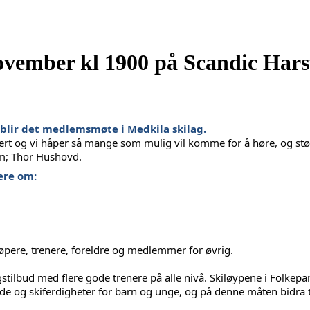
vember kl 1900 på Scandic Hars
blir det medlemsmøte i Medkila skilag. 
ngert og vi håper så mange som mulig vil komme for å høre, og st
m; Thor Hushovd. 
ere om:
øpere, trenere, foreldre og medlemmer for øvrig.
gstilbud med flere gode trenere på alle nivå. Skiløypene i Folkep
ede og skiferdigheter for barn og unge, og på denne måten bidra t