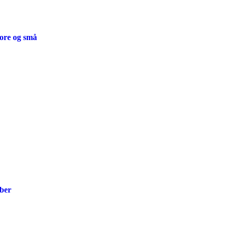
tore og små
ber