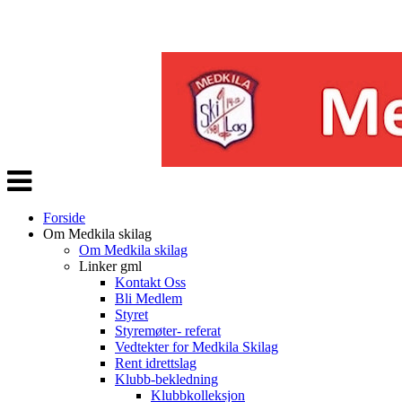
Veksle
navigasjon
Forside
Om Medkila skilag
Om Medkila skilag
Linker gml
Kontakt Oss
Bli Medlem
Styret
Styremøter- referat
Vedtekter for Medkila Skilag
Rent idrettslag
Klubb-bekledning
Klubbkolleksjon