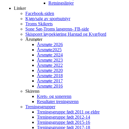
Retningslinjer
Linker
Facebook-siden
Kjøp/salg av sportsutstyr
Troms Skikrets
Sone Sør-Troms langrenn- FB-side
Skisporet løypekjøring Harstad og Kvæfjord
Årsmøter
Årsmøte 2026
Årsmøte2025
Årsmøte 2024
Årsmøte 2023
Årsmøte 2022
Årsmøte 2020
Årsmøte 2018
Årsmøte 2017
Årsmøte 2016
Skirenn
Krets- og sonerenn
Resultater treningsrenn
Treningsgrupper
Treningsgruppe født 2011 og eldre
Treningsgruppe født 2012-14
Treningsgruppe født 2015-16
Treningsgruppe født 2017-18