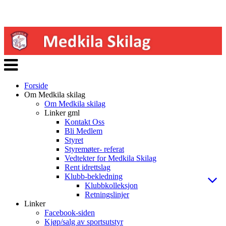
Veksle
navigasjon
Forside
Om Medkila skilag
Om Medkila skilag
Linker gml
Kontakt Oss
Bli Medlem
Styret
Styremøter- referat
Vedtekter for Medkila Skilag
Rent idrettslag
Klubb-bekledning
Klubbkolleksjon
Retningslinjer
Linker
Facebook-siden
Kjøp/salg av sportsutstyr