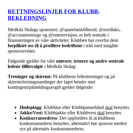
RETTNINGSLINJER FOR KLUBB-
BEKLEDNING
Medkila Skilags sponsorer; @sparebank68nord, @nordlaks,
@accountornorge og @enterrevisjon, er helt sentrale i
finansieringen av våre aktiviteter. Klubben har overfor dem
forpliktet oss til å profilere bedriftene
i tråd med inngåtte
sponsoravtaler.
Følgende gjelder for våre
utøvere, trenere og andre sentrale
ledene tillitsvalgte
i Medkila Skilag:
Treninger og skirenn:
På klubbens fellestreninger og på
skirenn/treningssamlinger der laget betaler start
kontingent/påmeldingsavgift gjelder følgende:
Hodeplagg
: Klubblue eller Klubbpannebånd
skal
benyttes
Jakke/Vest:
Klubbjakke eller Klubbvest
skal
benyttes
Konkurransedress
: Det oppfordres til at klubbens
konkurransedress benyttes, alternativt bør sponsor merker
sys på alternativ konkurransedress.