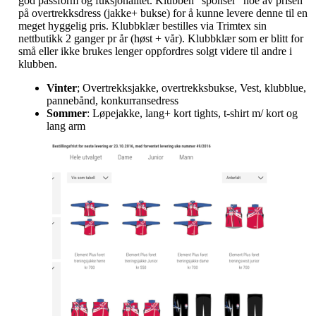
god passform og fuksjonalitet. Klubben "sponser" noe av prisen
på overtrekksdress (jakke+ bukse) for å kunne levere denne til en
meget hyggelig pris. Klubbklær bestilles via Trimtex sin
nettbutikk 2 ganger pr år (høst + vår). Klubbklær som er blitt for
små eller ikke brukes lenger oppfordres solgt videre til andre i
klubben.
Vinter
; Overtrekksjakke, overtrekksbukse, Vest, klubblue,
pannebånd, konkurransedress
Sommer
: Løpejakke, lang+ kort tights, t-shirt m/ kort og
lang arm