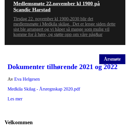
Medlemsmøte 22.november kl 1900 på
Scandic Harstad
Tirsdag 22. november kl 1900-2030 blir det
medlemsmøte i Medkila skilag. Det er lenge siden dette
sist ble arrangert og vi håper så mange som mulig vil
komme for å høre, og støtte opp om våre påg&ar
Årsmøte
Dokumenter tilhørende 2021 og 2022
Av
Eva Helgesen
Medkila Skilag - Årsregnskap 2020.pdf
Les mer
Velkommen