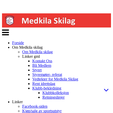
Veksle
navigasjon
Forside
Om Medkila skilag
Om Medkila skilag
Linker gml
Kontakt Oss
Bli Medlem
Styret
Styremøter- referat
Vedtekter for Medkila Skilag
Rent idrettslag
Klubb-bekledning
Klubbkolleksjon
Retningslinjer
Linker
Facebook-siden
Kjøp/salg av sportsutstyr