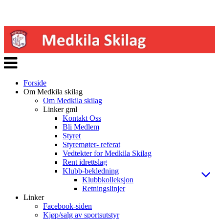
Veksle
navigasjon
Forside
Om Medkila skilag
Om Medkila skilag
Linker gml
Kontakt Oss
Bli Medlem
Styret
Styremøter- referat
Vedtekter for Medkila Skilag
Rent idrettslag
Klubb-bekledning
Klubbkolleksjon
Retningslinjer
Linker
Facebook-siden
Kjøp/salg av sportsutstyr