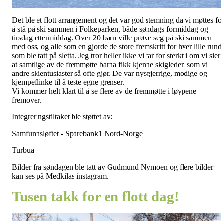
Det ble et flott arrangement og det var god stemning da vi møttes fo
å stå på ski sammen i Folkeparken, både søndags formiddag og
tirsdag ettermiddag. Over 20 barn ville prøve seg på ski sammen
med oss, og alle som en gjorde de store fremskritt for hver lille run
som ble tatt på sletta. Jeg tror heller ikke vi tar for sterkt i om vi sier
at samtlige av de fremmøtte barna fikk kjenne skigleden som vi
andre skientusiaster så ofte gjør. De var nysgjerrige, modige og
kjempeflinke til å teste egne grenser.
Vi kommer helt klart til å se flere av de fremmøtte i løypene
fremover.
Integreringstiltaket ble støttet av:
Samfunnsløftet - Sparebank1 Nord-Norge
Turbua
Bilder fra søndagen ble tatt av Gudmund Nymoen og flere bilder
kan ses på Medkilas instagram.
Tusen takk for en flott dag!