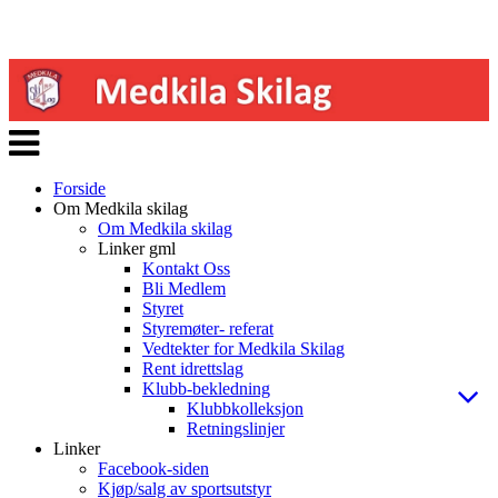
Veksle
navigasjon
Forside
Om Medkila skilag
Om Medkila skilag
Linker gml
Kontakt Oss
Bli Medlem
Styret
Styremøter- referat
Vedtekter for Medkila Skilag
Rent idrettslag
Klubb-bekledning
Klubbkolleksjon
Retningslinjer
Linker
Facebook-siden
Kjøp/salg av sportsutstyr