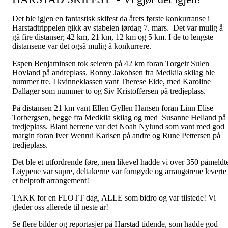
Det ble igjen en fantastisk skifest da årets første konkurranse i
Harstadtrippelen gikk av stabelen lørdag 7. mars. Det var mulig å
gå fire distanser; 42 km, 21 km, 12 km og 5 km. I de to lengste
distansene var det også mulig å konkurrere.
Espen Benjaminsen tok seieren på 42 km foran Torgeir Sulen
Hovland på andreplass. Ronny Jakobsen fra Medkila skilag ble
nummer tre. I kvinneklassen vant Therese Eide, med Karoline
Dallager som nummer to og Siv Kristoffersen på tredjeplass.
På distansen 21 km vant Ellen Gyllen Hansen foran Linn Elise
Torbergsen, begge fra Medkila skilag og med Susanne Helland på
tredjeplass. Blant herrene var det Noah Nylund som vant med god
margin foran Iver Wenrui Karlsen på andre og Rune Pettersen på
tredjeplass.
Det ble et utfordrende føre, men likevel hadde vi over 350 påmeldt
Løypene var supre, deltakerne var fornøyde og arrangørene leverte
et helproft arrangement!
TAKK for en FLOTT dag, ALLE som bidro og var tilstede! Vi
gleder oss allerede til neste år!
Se flere bilder og reportasjer på Harstad tidende, som hadde god