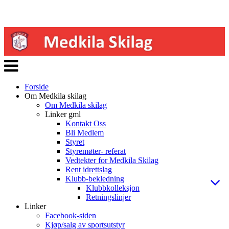
Veksle
navigasjon
Forside
Om Medkila skilag
Om Medkila skilag
Linker gml
Kontakt Oss
Bli Medlem
Styret
Styremøter- referat
Vedtekter for Medkila Skilag
Rent idrettslag
Klubb-bekledning
Klubbkolleksjon
Retningslinjer
Linker
Facebook-siden
Kjøp/salg av sportsutstyr