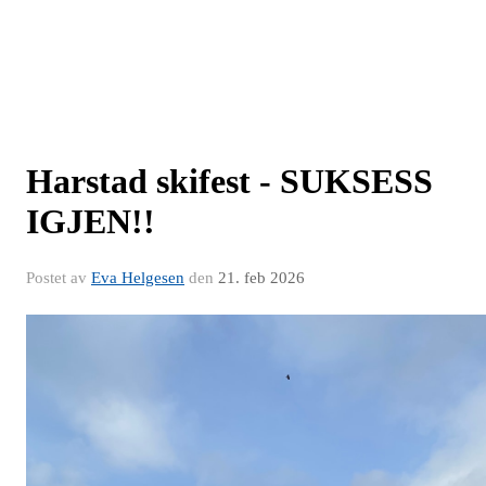
Harstad skifest - SUKSESS
IGJEN!!
Postet av
Eva Helgesen
den
21. feb 2026