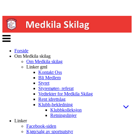
Veksle
navigasjon
Forside
Om Medkila skilag
Om Medkila skilag
Linker gml
Kontakt Oss
Bli Medlem
Styret
Styremøter- referat
Vedtekter for Medkila Skilag
Rent idrettslag
Klubb-bekledning
Klubbkolleksjon
Retningslinjer
Linker
Facebook-siden
Kjøp/salg av sportsutstyr