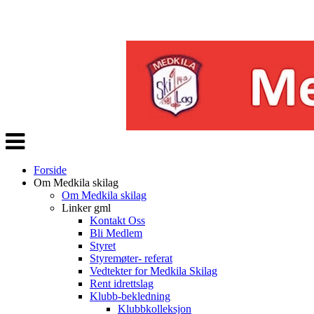
Veksle
navigasjon
Forside
Om Medkila skilag
Om Medkila skilag
Linker gml
Kontakt Oss
Bli Medlem
Styret
Styremøter- referat
Vedtekter for Medkila Skilag
Rent idrettslag
Klubb-bekledning
Klubbkolleksjon