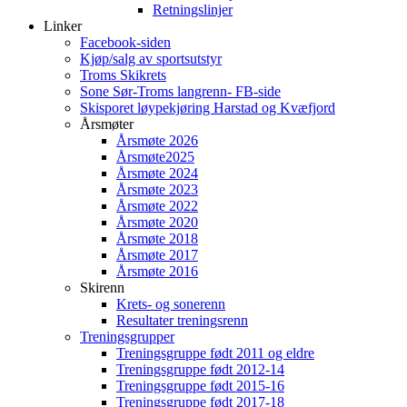
Retningslinjer
Linker
Facebook-siden
Kjøp/salg av sportsutstyr
Troms Skikrets
Sone Sør-Troms langrenn- FB-side
Skisporet løypekjøring Harstad og Kvæfjord
Årsmøter
Årsmøte 2026
Årsmøte2025
Årsmøte 2024
Årsmøte 2023
Årsmøte 2022
Årsmøte 2020
Årsmøte 2018
Årsmøte 2017
Årsmøte 2016
Skirenn
Krets- og sonerenn
Resultater treningsrenn
Treningsgrupper
Treningsgruppe født 2011 og eldre
Treningsgruppe født 2012-14
Treningsgruppe født 2015-16
Treningsgruppe født 2017-18