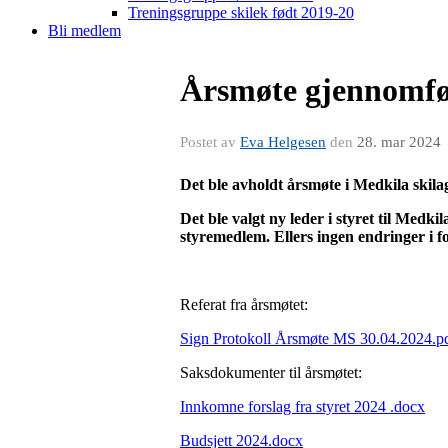
Treningsgruppe skilek født 2019-20
Bli medlem
Årsmøte gjennomfør
Postet av
Eva Helgesen
den
28. mar 2024
Det ble avholdt årsmøte i Medkila skila
Det ble valgt ny leder i styret til Medk
styremedlem. Ellers ingen endringer i fo
Referat fra årsmøtet:
Sign Protokoll Årsmøte MS 30.04.2024.p
Saksdokumenter til årsmøtet:
Innkomne forslag fra styret 2024 .docx
Budsjett 2024.docx