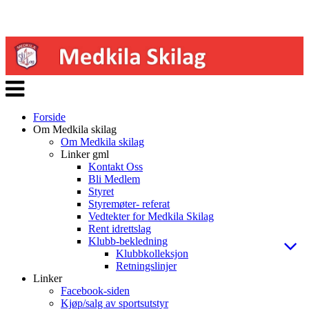
Veksle
navigasjon
Forside
Om Medkila skilag
Om Medkila skilag
Linker gml
Kontakt Oss
Bli Medlem
Styret
Styremøter- referat
Vedtekter for Medkila Skilag
Rent idrettslag
Klubb-bekledning
Klubbkolleksjon
Retningslinjer
Linker
Facebook-siden
Kjøp/salg av sportsutstyr