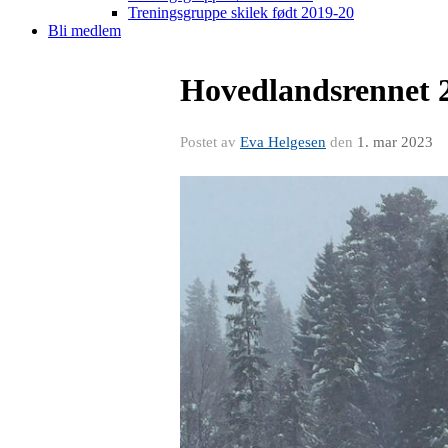
Treningsgruppe skilek født 2019-20
Bli medlem
Hovedlandsrennet 
Postet av
Eva Helgesen
den
1. mar 2023