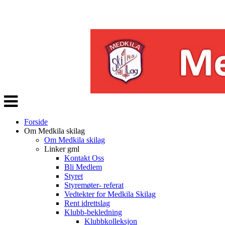
Veksle
navigasjon
Forside
Om Medkila skilag
Om Medkila skilag
Linker gml
Kontakt Oss
Bli Medlem
Styret
Styremøter- referat
Vedtekter for Medkila Skilag
Rent idrettslag
Klubb-bekledning
Klubbkolleksjon