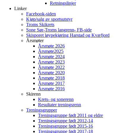
Retningslinjer
Linker
Facebook-siden
Kjøp/salg av sportsutstyr
Troms Skikrets
Sone Sør-Troms langrenn- FB-side
Skisporet løypekjøring Harstad og Kvæfjord
Årsmøter
Årsmøte 2026
Årsmøte2025
Årsmøte 2024
Årsmøte 2023
Årsmøte 2022
Årsmøte 2020
Årsmøte 2018
Årsmøte 2017
Årsmøte 2016
Skirenn
Krets- og sonerenn
Resultater treningsrenn
Treningsgrupper
Treningsgruppe født 2011 og eldre
Treningsgruppe født 2012-14
Treningsgruppe født 2015-16
Treningsgruppe født 2017-18