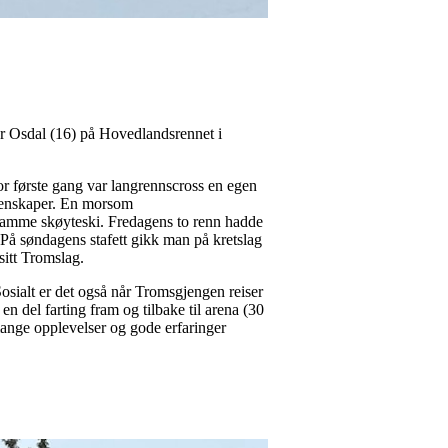
ar Osdal (16) på Hovedlandsrennet i
r første gang var langrennscross en egen
egenskaper. En morsom
å samme skøyteski. Fredagens to renn hadde
. På søndagens stafett gikk man på kretslag
 sitt Tromslag.
Sosialt er det også når Tromsgjengen reiser
n del farting fram og tilbake til arena (30
ange opplevelser og gode erfaringer