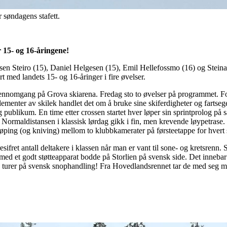
r søndagens stafett.
 15- og 16-åringene!
en Steiro (15), Daniel Helgesen (15), Emil Hellefossmo (16) og Stein
 med landets 15- og 16-åringer i fire øvelser.
ennomgang på Grova skiarena. Fredag sto to øvelser på programmet. Fo
lementer av skilek handlet det om å bruke sine skiferdigheter og farts
 publikum. En time etter crossen startet hver løper sin sprintprolog p
! Normaldistansen i klassisk lørdag gikk i fin, men krevende løypetrase
amløping (og kniving) mellom to klubbkamerater på førsteetappe for hvert
sifret antall deltakere i klassen når man er vant til sone- og kretsrenn. 
ed et godt støtteapparat bodde på Storlien på svensk side. Det innebar e
n turer på svensk snophandling! Fra Hovedlandsrennet tar de med seg m