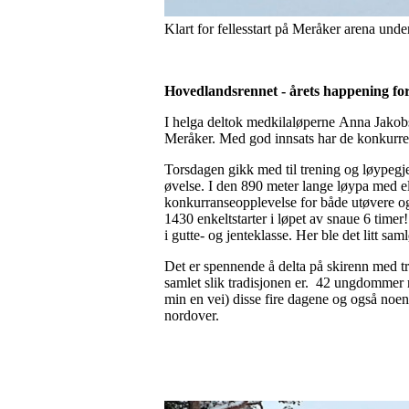
Klart for fellesstart på Meråker arena unde
Hovedlandsrennet - årets happening for
I helga deltok medkilaløperne Anna Jakobs
Meråker. Med god innsats har de konkurrert
Torsdagen gikk med til trening og løypegj
øvelse. I den 890 meter lange løypa med e
konkurranseopplevelse for både utøvere og
1430 enkeltstarter i løpet av snaue 6 timer
i gutte- og jenteklasse. Her ble det litt s
Det er spennende å delta på skirenn med tre
samlet slik tradisjonen er. 42 ungdommer m
min en vei) disse fire dagene og også noe
nordover.