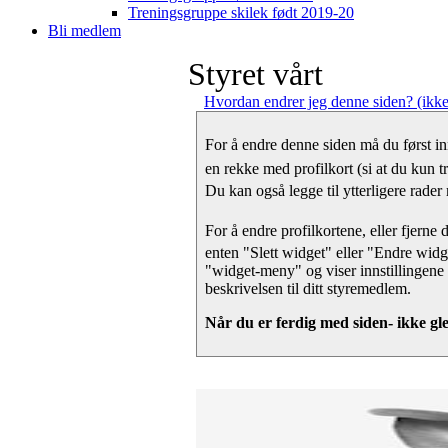
Treningsgruppe skilek født 2019-20
Bli medlem
Styret vårt
Hvordan endrer jeg denne siden? (ikke
For å endre denne siden må du først i
en rekke med profilkort (si at du kun tr
Du kan også legge til ytterligere rader
For å endre profilkortene, eller fjerne
enten "Slett widget" eller "Endre widg
"widget-meny" og viser innstillingene f
beskrivelsen til ditt styremedlem.
Når du er ferdig med siden- ikke gle