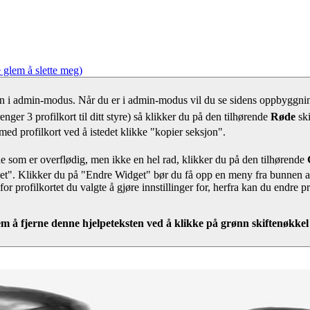
 glem å slette meg)
nn i admin-modus. Når du er i admin-modus vil du se sidens oppbyggning
enger 3 profilkort til ditt styre) så klikker du på den tilhørende
Røde
sk
 med profilkort ved å istedet klikke "kopier seksjon".
 de som er overflødig, men ikke en hel rad, klikker du på den tilhørende
et". Klikker du på "Endre Widget" bør du få opp en meny fra bunnen av 
or profilkortet du valgte å gjøre innstillinger for, herfra kan du endre p
m å fjerne denne hjelpeteksten ved å klikke på grønn skiftenøkkel 