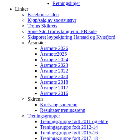
Retningslinjer
Linker
Facebook-siden
Kjøp/salg av sportsutstyr
Troms Skikrets
Sone Sør-Troms langrenn- FB-side
Skisporet løypekjøring Harstad og Kvæfjord
Årsmøter
Årsmøte 2026
Årsmøte2025
Årsmøte 2024
Årsmøte 2023
Årsmøte 2022
Årsmøte 2020
Årsmøte 2018
Årsmøte 2017
Årsmøte 2016
Skirenn
Krets- og sonerenn
Resultater treningsrenn
Treningsgrupper
Treningsgruppe født 2011 og eldre
Treningsgruppe født 2012-14
Treningsgruppe født 2015-16
Treningsgruppe født 2017-18