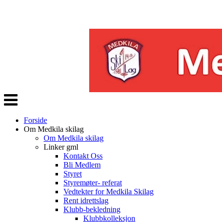
Veksle
navigasjon
Forside
Om Medkila skilag
Om Medkila skilag
Linker gml
Kontakt Oss
Bli Medlem
Styret
Styremøter- referat
Vedtekter for Medkila Skilag
Rent idrettslag
Klubb-bekledning
Klubbkolleksjon