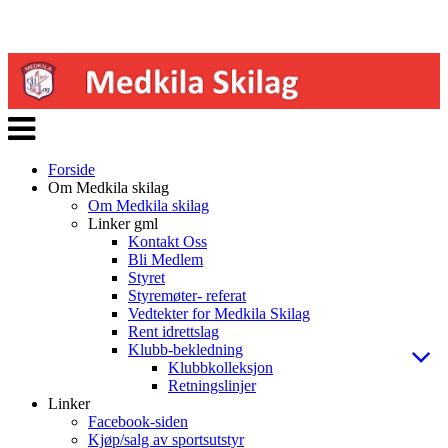
Veksle
navigasjon
Forside
Om Medkila skilag
Om Medkila skilag
Linker gml
Kontakt Oss
Bli Medlem
Styret
Styremøter- referat
Vedtekter for Medkila Skilag
Rent idrettslag
Klubb-bekledning
Klubbkolleksjon
Retningslinjer
Linker
Facebook-siden
Kjøp/salg av sportsutstyr