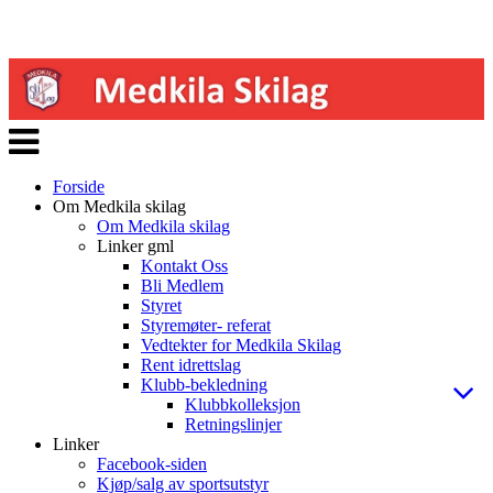
Veksle
navigasjon
Forside
Om Medkila skilag
Om Medkila skilag
Linker gml
Kontakt Oss
Bli Medlem
Styret
Styremøter- referat
Vedtekter for Medkila Skilag
Rent idrettslag
Klubb-bekledning
Klubbkolleksjon
Retningslinjer
Linker
Facebook-siden
Kjøp/salg av sportsutstyr