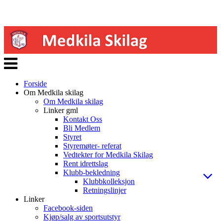
Veksle
navigasjon
Forside
Om Medkila skilag
Om Medkila skilag
Linker gml
Kontakt Oss
Bli Medlem
Styret
Styremøter- referat
Vedtekter for Medkila Skilag
Rent idrettslag
Klubb-bekledning
Klubbkolleksjon
Retningslinjer
Linker
Facebook-siden
Kjøp/salg av sportsutstyr