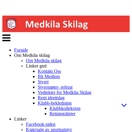
Veksle
navigasjon
Forside
Om Medkila skilag
Om Medkila skilag
Linker gml
Kontakt Oss
Bli Medlem
Styret
Styremøter- referat
Vedtekter for Medkila Skilag
Rent idrettslag
Klubb-bekledning
Klubbkolleksjon
Retningslinjer
Linker
Facebook-siden
Kjøp/salg av sportsutstyr